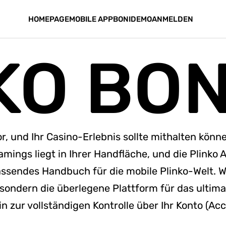
HOMEPAGE
MOBILE APP
BONI
DEMO
ANMELDEN
KO BO
vor, und Ihr Casino-Erlebnis sollte mithalten kön
ings liegt in Ihrer Handfläche, und die Plinko 
fassendes Handbuch für die mobile Plinko-Welt. W
sondern die überlegene Plattform für das ultimat
 zur vollständigen Kontrolle über Ihr Konto (Acco