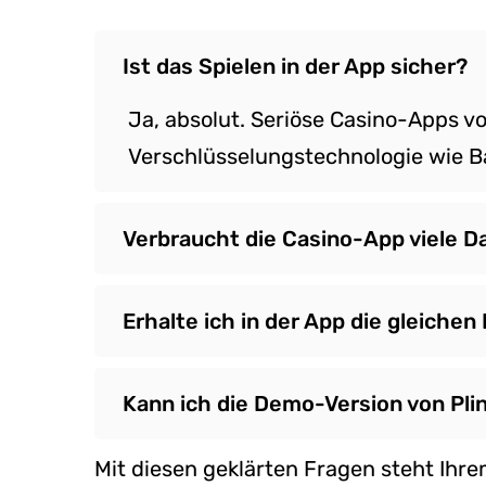
Ist das Spielen in der App sicher?
Ja, absolut. Seriöse Casino-Apps v
Verschlüsselungstechnologie wie B
Verbraucht die Casino-App viele D
Erhalte ich in der App die gleiche
Kann ich die Demo-Version von Plin
Mit diesen geklärten Fragen steht Ihre