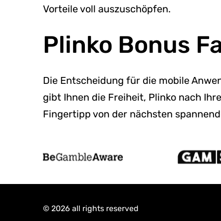
Vorteile voll auszuschöpfen.
Plinko Bonus Fa
Die Entscheidung für die mobile Anwen
gibt Ihnen die Freiheit, Plinko nach Ih
Fingertipp von der nächsten spannend
© 2026 all rights reserved