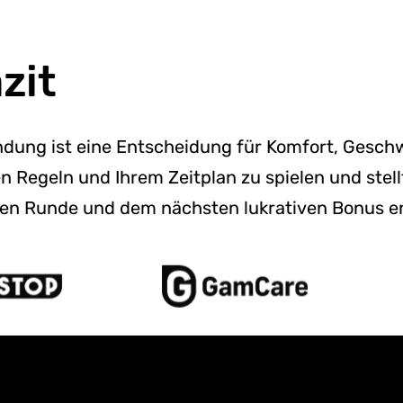
zit
dung ist eine Entscheidung für Komfort, Geschwin
ren Regeln und Ihrem Zeitplan zu spielen und stel
en Runde und dem nächsten lukrativen Bonus en