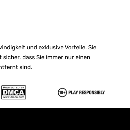
digkeit und exklusive Vorteile. Sie
lt sicher, dass Sie immer nur einen
tfernt sind.