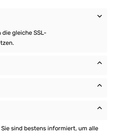
 die gleiche SSL-
tzen.
Sie sind bestens informiert, um alle